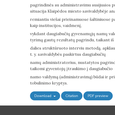
pagrindinės su administravimu susijusios
situacija Klaipėdos miesto savivaldybėje an
remiantis viešai prieinamuose šaltiniuose pa
kaip institucijos, vaidmenį,
vykdant daugiabučių gyvenamųjų namų valdyt
tyrimą gautų rezultatų pagrindu, taikant iš
dalies struktūruoto interviu metodą, apkla
t. y. savivaldybės paskirtus daugiabučių
namų administratorius, nustatytos pagrin
taikomi gyventojų įtraukimo į daugiabučio
namo valdymą (administravimą) būdai ir p
tobulinimo kryptys.
Download
Citation
PDF preview