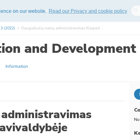
lisher
Help
Sitemap
rience on our website.
Read our Privacy and cookie policy
 3 (2022)
Daugiabučių namų administravimas Klaipėd ...
tion and Development 
Information
Co
 administravimas
No
avivaldybėje
K