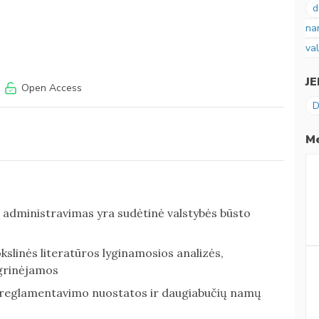
d
na
val
J
Open Access
D
Me
administravimas yra sudėtinė valstybės būsto
kslinės literatūros lyginamosios analizės,
grinėjamos
 reglamentavimo nuostatos ir daugiabučių namų