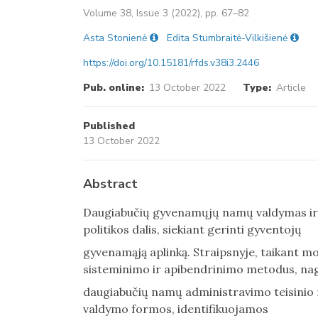
Volume 38, Issue 3 (2022), pp. 67–82
Asta Stonienė
Edita Stumbraitė-Vilkišienė
https://doi.org/10.15181/rfds.v38i3.2446
Pub. online:
13 October 2022
Type:
Article
Published
13 October 2022
Abstract
Daugiabučių gyvenamųjų namų valdymas ir 
politikos dalis, siekiant gerinti gyventojų
gyvenamąją aplinką. Straipsnyje, taikant mo
sisteminimo ir apibendrinimo metodus, na
daugiabučių namų administravimo teisinio
valdymo formos, identifikuojamos