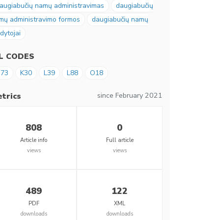
augiabučių namų administravimas
daugiabučių
mų administravimo formos
daugiabučių namų
dytojai
EL CODES
73
K30
L39
L88
O18
since February 2021
trics
808
0
Article info
Full article
views
views
489
122
PDF
XML
downloads
downloads