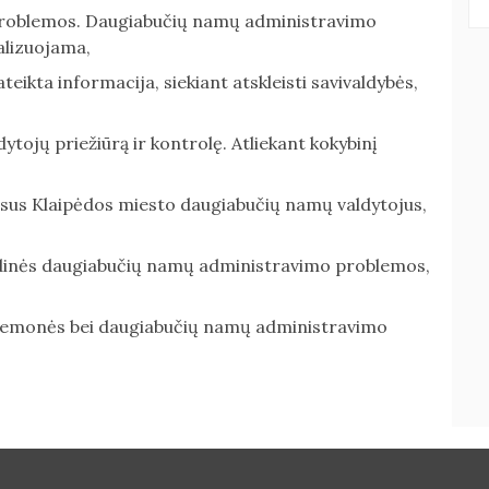
 problemos. Daugiabučių namų administravimo
alizuojama,
teikta informacija, siekiant atskleisti savivaldybės,
ojų priežiūrą ir kontrolę. Atliekant kokybinį
usus Klaipėdos miesto daugiabučių namų valdytojus,
dinės daugiabučių namų administravimo problemos,
riemonės bei daugiabučių namų administravimo