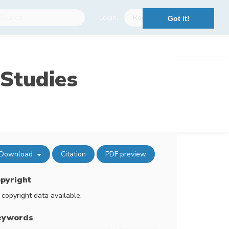
Login
Register
Got it!
Studies
Download
Citation
PDF preview
pyright
 copyright data available.
eywords