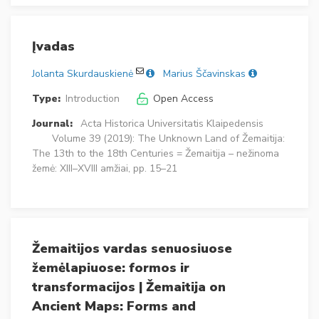
Įvadas
Jolanta Skurdauskienė
Marius Ščavinskas
Type:
Introduction
Open Access
Journal:
Acta Historica Universitatis Klaipedensis
Volume 39 (2019): The Unknown Land of Žemaitija:
The 13th to the 18th Centuries = Žemaitija – nežinoma
žemė: XIII–XVIII amžiai, pp. 15–21
Žemaitijos vardas senuosiuose
žemėlapiuose: formos ir
transformacijos | Žemaitija on
Ancient Maps: Forms and