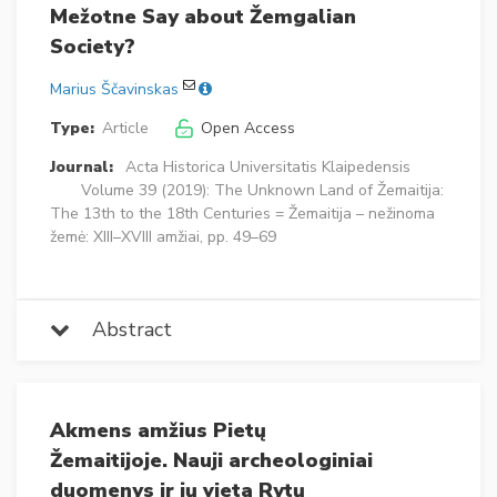
Mežotne Say about Žemgalian
Society?
Marius Ščavinskas
Type:
Article
Open Access
Journal:
Acta Historica Universitatis Klaipedensis
Volume 39 (2019): The Unknown Land of Žemaitija:
The 13th to the 18th Centuries = Žemaitija – nežinoma
žemė: XIII–XVIII amžiai, pp. 49–69
Abstract
Akmens amžius Pietų
Žemaitijoje. Nauji archeologiniai
duomenys ir jų vieta Rytų