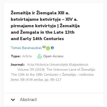
Žemaitija ir Žiemgala XIII a.
ketvirtajame ketvirtyje – XIV a.
pirmajame ketvirtyje | Žemaitija
and Žemgala in the Late 13th
and Early 14th Centuries
Tomas Baranauskas
Type:
Article
Open Access
Journal:
Acta Historica Universitatis Klaipedensis
Volume 39 (2019): The Unknown Land of Žemaitija:
The 13th to the 18th Centuries = Žemaitija – nežinoma
žemė: XIII–XVIII amžiai, pp. 99–117
Abstract