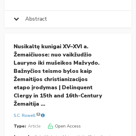
Abstract
Nusikaltę kunigai XV–XVI a.
Žemaičiuose: nuo vaikžudžio
Lauryno iki mušeikos Mažvydo.
Bažnyčios teismo bylos kaip
Žemaitijos christianizacijos
etapo įrodymas | Delinquent
Clergy in 15th and 16th-Century
Žemaitija …
S.C. Rowell
Type:
Article
Open Access