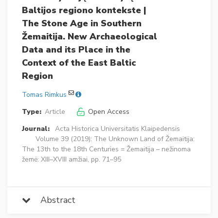
Baltijos regiono kontekste |
The Stone Age in Southern
Žemaitija. New Archaeological
Data and its Place in the
Context of the East Baltic
Region
Tomas Rimkus
Type:
Article
Open Access
Journal:
Acta Historica Universitatis Klaipedensis
Volume 39 (2019): The Unknown Land of Žemaitija:
The 13th to the 18th Centuries = Žemaitija – nežinoma
žemė: XIII–XVIII amžiai, pp. 71–95
Abstract