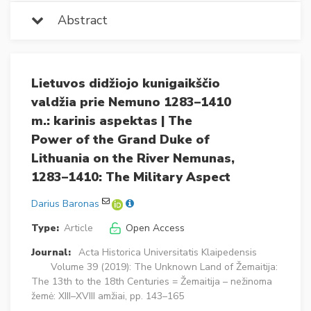
Abstract
Lietuvos didžiojo kunigaikščio
valdžia prie Nemuno 1283–1410
m.: karinis aspektas | The
Power of the Grand Duke of
Lithuania on the River Nemunas,
1283–1410: The Military Aspect
Darius Baronas
Type:
Article
Open Access
Journal:
Acta Historica Universitatis Klaipedensis
Volume 39 (2019): The Unknown Land of Žemaitija:
The 13th to the 18th Centuries = Žemaitija – nežinoma
žemė: XIII–XVIII amžiai, pp. 143–165