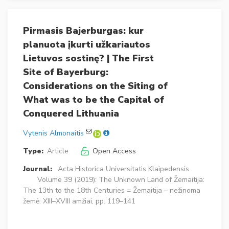
Pirmasis Bajerburgas: kur
planuota įkurti užkariautos
Lietuvos sostinę? | The First
Site of Bayerburg:
Considerations on the Siting of
What was to be the Capital of
Conquered Lithuania
Vytenis Almonaitis
Type:
Article
Open Access
Journal:
Acta Historica Universitatis Klaipedensis
Volume 39 (2019): The Unknown Land of Žemaitija:
The 13th to the 18th Centuries = Žemaitija – nežinoma
žemė: XIII–XVIII amžiai, pp. 119–141