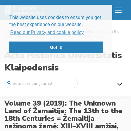
This website uses cookies to ensure you get
the best experience on our website.
Home
Journals
AHUK
Issues
Volume 39 (2019): The Unknown Land of Žemaitija: The 13th to the
Read our Privacy and cookie policy
18th Centuries = Žemaitija – nežinoma žemė: XIII–XVIII amžiai
Got it!
Acta Historica Universitatis
Klaipedensis
Volume 39 (2019): The Unknown
Land of Žemaitija: The 13th to the
18th Centuries = Žemaitija –
nežinoma žemė: XIII–XVIII amžiai,