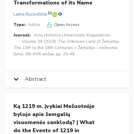
Transformations of its Name
Laima Bucevičiūtė
Type:
Article
Open Access
Journal:
Acta Historica Universitatis Klaipedensis
Volume 39 (2019): The Unknown Land of Žemaitija:
The 13th to the 18th Centuries = Žemaitija – nežinoma
žemė: XIII–XVIII amžiai, pp. 25–48
Abstract
Ką 1219 m. įvykiai Mežuotnėje
bylojo apie žemgalių
visuomenės sanklodą? | What
do the Events of 1219 in