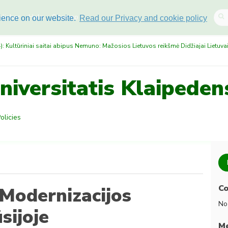
lisher
Help
Sitemap
rience on our website.
Read our Privacy and cookie policy
: Kultūriniai saitai abipus Nemuno: Mažosios Lietuvos reikšmė Didžiajai Liet
niversitatis Klaipeden
Policies
Co
 Modernizacijos
No
sijoje
Me