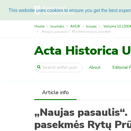
List of journals
About Pub
This website uses cookies to ensure you get the best expe
Home
Journals
AHUK
Issues
Volume 10 (2004)
„Naujas pasaulis“. Modernizacijos pasekm ...
Acta Historica U
About
Editorial 
Article info
„Naujas pasaulis“.
pasekmės Rytų Prū