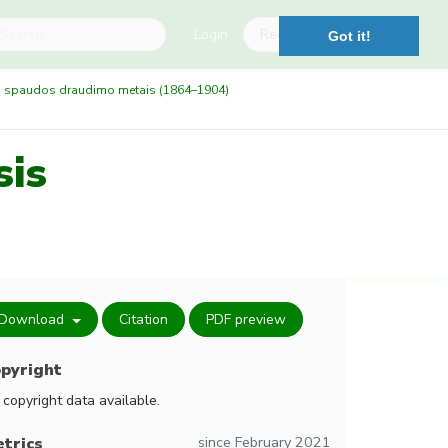
Login
Register
Got it!
uvai spaudos draudimo metais (1864–1904)
sis
Download
Citation
PDF preview
pyright
 copyright data available.
since February 2021
trics